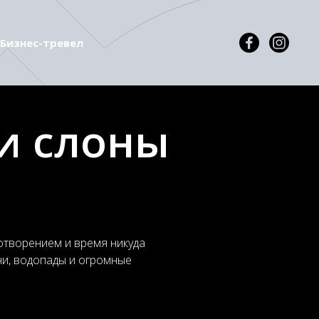
Бизнес-тревел
и слоны
отворением и время никуда
вни, водопады и огромные