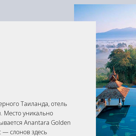
ерного Таиланда, отель
и. Место уникально
ывается Anantara Golden
t — слонов здесь