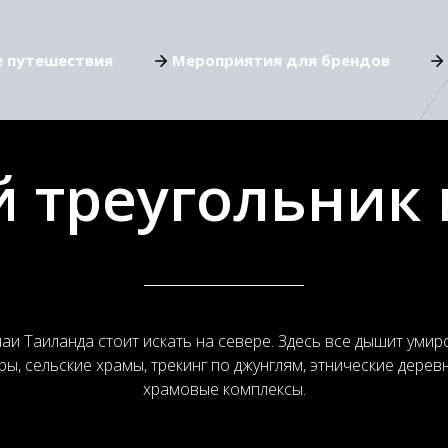
е путешествия
Мероприятия для брендов
й треугольник 
аи Таиланда стоит искать на севере. Здесь все дышит умир
ры, сельские храмы, трекинг по джунглям, этнические дере
храмовые комплексы.